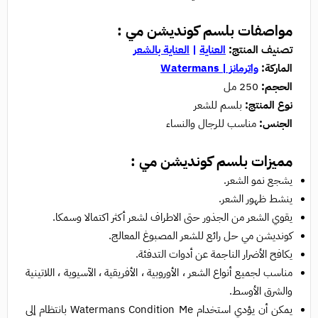
مواصفات بلسم كونديشن مي :
تصنيف المنتج:
العناية
|
العناية بالشعر
الماركة:
واترمانز | Watermans
الحجم:
250 مل
نوع المنتج:
بلسم للشعر
الجنس:
مناسب للرجال والنساء
مميزات بلسم كونديشن مي :
يشجع نمو الشعر.
ينشط ظهور الشعر.
يقوي الشعر من الجذور حتى الاطراف لشعر أكثر اكتمالا وسمكا.
كونديشن مي حل رائع للشعر المصبوغ المعالج.
يكافح الأضرار الناجمة عن أدوات التدفئة.
مناسب لجميع أنواع الشعر ، الأوروبية ، الأفريقية ، الآسيوية ، اللاتينية
والشرق الأوسط.
يمكن أن يؤدي استخدام Watermans Condition Me بانتظام إلى