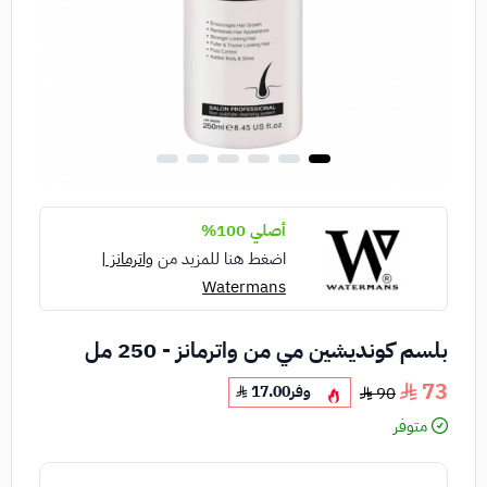
أصلي 100%
اضغط هنا للمزيد من
واترمانز |
Watermans
بلسم كونديشين مي من واترمانز - 250 مل
73
وفر
17.00
90
متوفر