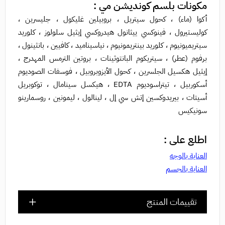
مكونات بلسم كونديشن مي :
أكوا (ماء) ، كحول سيتريل ، بروبيلين غليكول ، جليسرين ،
كوليستيرول ، فينوكسي ييثانول هيدروكسي إيثيل سلولوز ، كلوريد
سيتريميونيوم ، كلوريد بينتريمونيوم ، نياسيناميد ، كافيين ، بانثينول ،
برفوم (عطر) ، سيتريكوم البانتوثينات ، بروتين الترمس المهدرج ،
إيثيل هكسيل الجلسرين ، كحول الأيزوبروبيل ، فوسفات الصوديوم
أسكوربيل ، تيتراسوديوم EDTA ، هيكسل سينامال ، توكوبريل
أسيتات ، بيريدوكسين إتش سي إل ، لينالول ، ليمونين ، روسمارينو
سونيكيس
اطلع على :
العناية بالوجه
العناية بالجسم
تقييمات المنتج