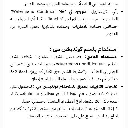
حماية الشعر من التلف أثناء استقامة الحرارة وتجفيف الشعر.
يأتي الكولسترول الموجود في "Watermans Condition Me"
الخاص بنا من صوف اللانولين 'lanolin' ، كما أن اللانولين له
خصائص مضادة للفطريات ومضادة للبكتيريا تحمي البشرة من
العدوى.
استخدام بلسم كونديشن مي :
الاستخدام العادي:
بعد غسل الشعر بالشامبو ، شطف الشعر
وتطبيق Watermans Condition Me ، وقم بالتدليك في الشعر من
الجذر إلى الحافة ، وتمشيط الشعر حتى الأطراف ويترك لمدة 2-3
دقائق. ثم يشطف الشعر جيدا بالماء البارد لتلميع إضافي.
علاجات التكييف العميق باستخدام كونديشن مي :
للحصول على
علاج تكييف عميق ، قم بتغطية الشعر بغطاء أو منشفة بلاستيكية.
لمدة 15 - 20 دقيقة. انزع الغطاء أو المنشفة واشطفها جيدًا.
* إخلاء المسئولية "قد تختلف النتائج من شخص لآخر" ، تأكد من
اتباع إرشادات المنتج على ظهر الزجاجات لتنشيط الصيغة.