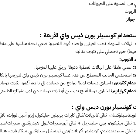
لٍ من القسوة على الحيوانات
لزيوت
جوائز
تخدام كونسيلر بورن ذيس واي الأربعة :
يط) حتى تحصلي على نتيجة مثالية.
 العيوب:
ضعي نقطة على الهالات لتغطية دقيقة وربتي عليها لمزجها.
استخدمي الجانب المسطح من قدم عصا كونسيلر بورن ذيس واي لتوزيعها بالكا
دام ككونتور:
اختاري درجات لونية تتراوح بين محايدة إلى باردة، أغمق بثلاث د
دام كهايلايتر:
اختاري درجة أفتح بدرجتين أو ثلاث درجات من لون بشرتكِ الطبيعي
 كونسيلر بورن ذيس واي :
وبنتاسيلوكسان، ثنائي كابريلات/ثنائي كابرات بوتيلين جليكول، إيزو أميل لورات، ث
جي-10/1 ثنائي ميثيكون، بولي جليسريل-4 ثنائي أيزوستيرات/بو
ثنائي ستيرديمونيوم، كوبوليمر أكريلات/بولي تريميثيل سيلوكسي ميثاكريلات، هيا