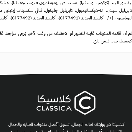
ة جوز الهند (كوكوس نوسيفيرا)، مستخلص رودودندرون فيروجينيوم، ثنائي ميثيكون/
إيثوكسي كابريليل سيلان، ١،٢-هيكسانيديول، كابريليل جليكول، ثنائي سكسي
 الحديد (Ci 77491)، أكاسيد الحديد (Ci 77492)، أكاسيد الحديد (Ci 77499)، ثاني أكسيد التيتانيوم (Ci 77891)]
م أن قائمة المكونات قابلة للتغيير أو الاختلاف من وقت لآخر. يُرجى مراجعة ق
كونسيلر بورن ذيس واي
كلاسيكا هو بوابتك لعالم الجمال، تسوق أفضل منتجات العناية والجمال