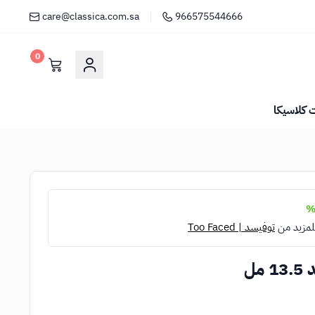
care@classica.com.sa
966575544666
0
كلاسيكا
لمزيد من
توفيسد | Too Faced
مل