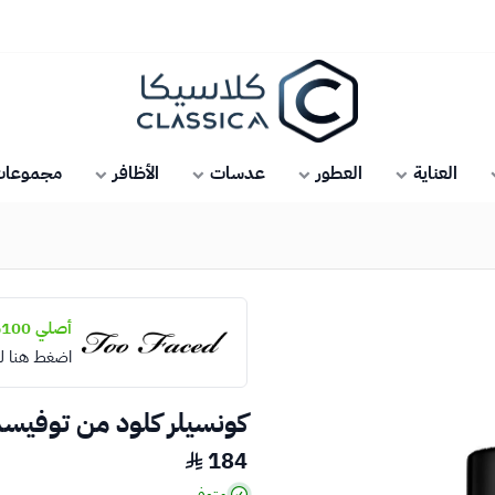
كلاسيكا
العناية
العطور
عدسات
الأظافر
مجموعات 
أصلي 100%
اضغط هنا ل
كونسيلر كلود من توفيسد 13.5 
184