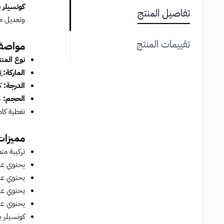
كونسيلر 
تفاصيل المنتج
وتعديل مظ
تقييمات المنتج
مواصفا
نوع المن
الماركة:
تو
الدرجة:
كل
الحجم:
13.5 مل
تغطية كام
مميزات
تركيبة مت
يحتوي على
يحتوي على
يحتوي على
يحتوي على
كونسيلر بورن ذيس واي ي