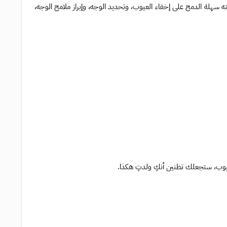
دامات، تعمل تركيبته سهلة الدمج على إخفاء العيوب، وتحديد الوجه، وإبراز ملامح الوجه،
يوب، ستجعلك تظنين أنكِ ولدتِ هكذا.