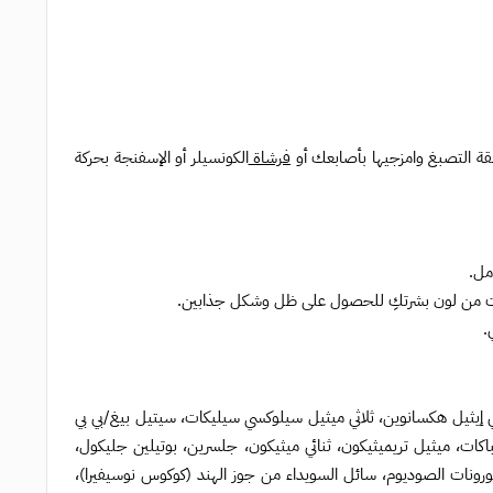
فرشاة
الكونسيلر أو الإسفنجة بحركة
مل.
رجات من لون بشرتكِ للحصول على ظل وشكل جذابين.
.
لاثي إيثيل هكسانوين، ثلاثي ميثيل سيلوكسي سيليكات، سيتيل بيغ/بي بي
لي هيدروكسي ستيرات/سيباكات، ميثيل تريميثيكون، ثنائي ميثيكون، جلسرين، بوتيلين جليكول،
لورونات الصوديوم، سائل السويداء من جوز الهند (كوكوس نوسيفيرا)،