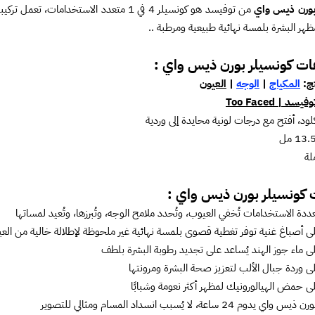
بورن ذيس واي
من توفيسد هو كونسيلر 4 في 1 متعدد الاستخ
هر البشرة بلمسة نهائية طبيعية ومرطبة ..
ت كونسيلر بورن ذيس واي :
تج:
المكياج
|
الوجه
|
العيون
فيسد | Too Faced
ود، أفتح مع درجات لونية محايدة إلى وردية
لة
 كونسيلر بورن ذيس واي :
عددة الاستخدامات تُخفي العيوب، وتُحدد ملامح الوجه، وتُبرزها، وتُعيد لمساتها
 أصباغ غنية توفر تغطية قصوى بلمسة نهائية غير ملحوظة لإطلالة خالية من الع
 ماء جوز الهند يُساعد على تجديد رطوبة البشرة بلطف
 وردة جبال الألب لتعزيز صحة البشرة ومرونتها
 حمض الهيالورونيك لمظهر أكثر نعومة وشبابًا
دوم 24 ساعة، لا يُسبب انسداد المسام ومثالي للتصوير