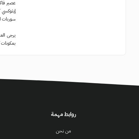
عصير فاكه
سوربات البوتاسيوم، [+/- أكاسيد
يرجى العل
بمكونات 
روابط مهمة
من نحن