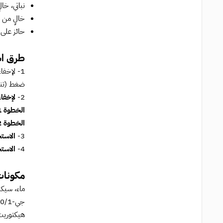
نباتي، خا
خالٍ من ا
حائز على 
طرق اس
1- لإخفاء الهالات السوداء تحت العينين وإخفاء فرط التصبغ: ضعي نقطة مباشرة على منطقة التصبغ وامزجيها بأصابعك أو
ضغط (تنق
2-
لإخفاء
الخطوة 1:
الخطوة 2:
3-
الاستخ
4-
الاستخ
مكونات
ماء، سيكل
هيكتوريت 