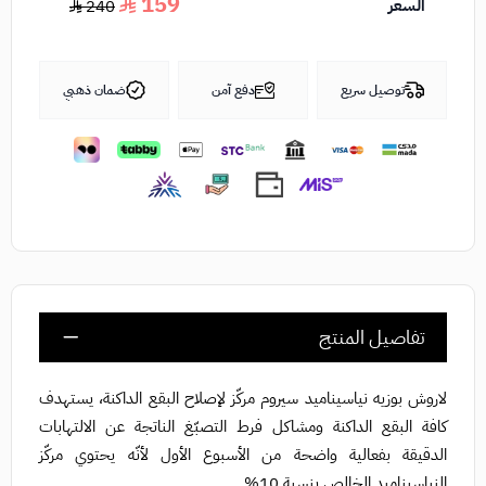
159
السعر
240
توصيل سريع
دفع آمن
ضمان ذهبي
تفاصيل المنتج
لاروش بوزيه نياسيناميد سيروم مركّز لإصلاح البقع الداكنة، يستهدف
كافة البقع الداكنة ومشاكل فرط التصبّغ الناتجة عن الالتهابات
الدقيقة بفعالية واضحة من الأسبوع الأول لأنّه يحتوي مركّز
النياسيناميد الخالص بنسبة 10%