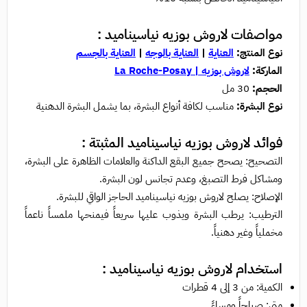
مواصفات لاروش بوزيه نياسيناميد :
نوع المنتج:
العناية
|
العناية بالوجه
|
العناية بالجسم
الماركة:
لاروش بوزيه | La Roche-Posay
الحجم:
30 مل
نوع البشرة:
مناسب لكافة أنواع البشرة، بما يشمل البشرة الدهنية
فوائد لاروش بوزيه نياسيناميد المثبتة :
التصحيح: يصحح جميع البقع الداكنة والعلامات الظاهرة على البشرة،
ومشاكل فرط التصبغ، وعدم تجانس لون البشرة.
الإصلاح: يصلح لاروش بوزيه نياسيناميد الحاجز الواقي للبشرة.
الترطيب: يرطب البشرة ويذوب عليها سريعاً فيمنحها ملمساً ناعماً
مخملياً وغير دهنياً.
استخدام لاروش بوزيه نياسيناميد :
الكمية: من 3 إلى 4 قطرات
متى: صباحاً ومساءً