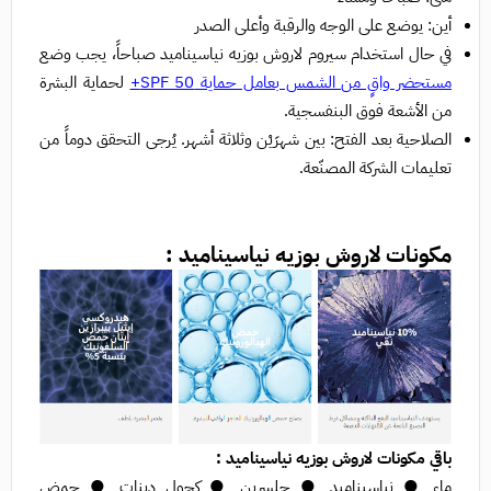
أين: يوضع على الوجه والرقبة وأعلى الصدر
في حال استخدام سيروم لاروش بوزيه نياسيناميد صباحاً، يجب وضع
مستحضر واقٍ من الشمس بعامل حماية SPF 50+
لحماية البشرة
من الأشعة فوق البنفسجية.
الصلاحية بعد الفتح: بين شهرَيْن وثلاثة أشهر. يُرجى التحقق دوماً من
تعليمات الشركة المصنّعة.
مكونات لاروش بوزيه نياسيناميد :
باقي مكونات لاروش بوزيه نياسيناميد :
ماء ● نياسيناميد ● جلسرين ● كحول دينات ● حمض