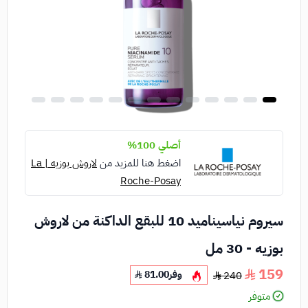
أصلي 100%
اضغط هنا للمزيد من
لاروش بوزيه | La
Roche-Posay
سيروم نياسيناميد 10 للبقع الداكنة من لاروش
بوزيه - 30 مل
159
وفر
81.00
240
متوفر