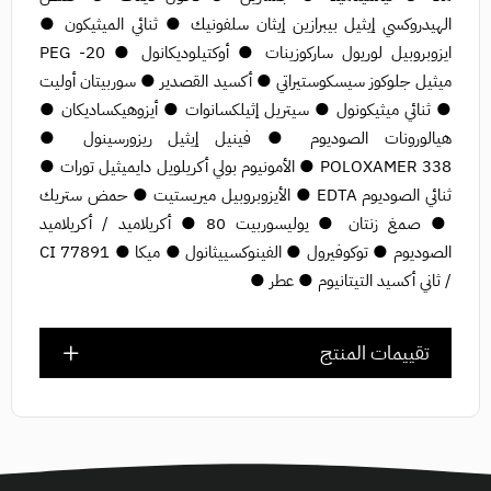
الهيدروكسي إيثيل بيبرازين إيثان سلفونيك ● ثنائي الميثيكون ●
ايزوبروبيل لوريول ساركوزينات ● أوكتيلوديكانول ● PEG -20
ميثيل جلوكوز سيسكوستيراتي ● أكسيد القصدير ● سوربيتان أوليت
● ثنائي ميثيكونول ● سيتريل إثيلكسانوات ● أيزوهيكساديكان ●
هيالورونات الصوديوم ● فينيل إيثيل ريزورسينول ●
POLOXAMER 338 ● الأمونيوم بولي أكريلويل دايميثيل تورات ●
ثنائي الصوديوم EDTA ● الأيزوبروبيل ميريستيت ● حمض ستريك
● صمغ زنتان ● يوليسوربيت 80 ● أكريلاميد / أكريلاميد
الصوديوم ● توكوفيرول ● الفينوكسييثانول ● ميكا ● CI 77891
/ ثاني أكسيد التيتانيوم ● عطر ●
تقييمات المنتج