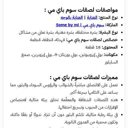
مواصفات
لصقات سوم باي مي :
ن
وع المنتج:
العناية
|
العناية بالوجه
الماركة:
سوم باي مي | Some by mi
نوع البشرة:
بشرة مختلطة، بشرة دهنية، بشرة تعاني من مشاكل
خصائص لصقات سوم باي مي:
مُهدئة، مُنظفة، مُنظمة
المحتوى:
18 قطعة
مكونات:
بولي إيزوبيوتين، بولي يوريثان-9، بولي إيزوبرين، صمغ
السليلوز
مميزات
لصقات سوم باي مي :
تعمل على الالتصاق مباشرةً بالشوائب والرؤوس السوداء والبثور، مما
يساعد على التئامها بسرعة أكبر.
هذه اللصقات الشفافة والمعقّمة تخلق بيئة مثالية لامتصاص
الإفرازات من الحبوب وتسريع اختفائها.
في بيئة رطبة مثالية، تلتئم البثور دون أن تترك ندوبًا أو بقعًا داكنة،
وتكون محمية من العدوى الثانوية.