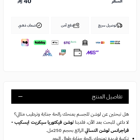
40
السعر
توصيل سريع
دفع آمن
ضمان ذهبي
تفاصيل المنتج
هل تبحثين عن لوشن للجسم يمنحك رائحة جذابة وترطيب مثالي؟
لا داعي للبحث بعد الآن، فلدينا ل
وشن فيكتوريا سيكريت ايسكيب -
فراجرانس لوشن النسائي
الرائع بحجم 250مل.
تركيبة فريدة تمنحك رائحة جذابة طوال اليوم