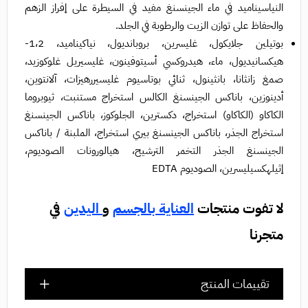
النياسيناميد في ماء الجينسنغ مفيد في السيطرة على إفراز الزهم
والحفاظ على توازن الزيت والرطوبة في الجلد.
بوتيلين جلايكول، غليسرين، بروبانديول، نياكيناميد، 1،2-
هيكسانيديول، ماء، هيدروكسي أسيتوفينون، غليسيريل غلوكوزيد،
صمغ زانثانا، بانثينول، ثنائي بوتاسيوم غليسيررهيزات، آلانتوين،
أدينوزين، باناكس الجينسنغ الكالس استخراج مستنبت، ثيوبروما
الكاكاو (الكاكاو) استخراج، دكسترين، الجلوكوز، باناكس الجينسنغ
استخراج الجذر، باناكس الجينسنغ بيري استخراج، الملبنة / باناكس
الجينسنغ الجذر التخمر الترشيح، هيالورونات الصوديوم،
إثيلهكسيليسرين، الصوديوم EDTA
لا تفوت منتجات
العناية بالجسم
و
اليدين
في
متجرنا
تقييمات المنتج