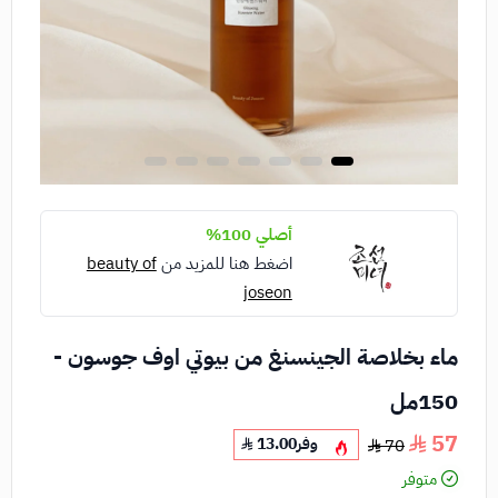
أصلي 100%
اضغط هنا للمزيد من
beauty of
joseon
ماء بخلاصة الجينسنغ من بيوتي اوف جوسون -
150مل
57
وفر
13.00
70
متوفر