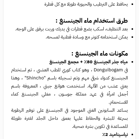
يحافظ على الترطيب والحيوية طويلا مع كل قطرة
طرق استخدام ماء الجينسنغ :
بعد التنظيف، اسكب بضع قطرات في يديك وربت برفق على الوجه.
يمكن استخدامه كتونر مع وسادة قطنية لمسحه.
مكونات ماء الجينسنغ :
مياه جذر الجينسنغ 80٪ + مجمع الجينسنغ
في Donguibogam ، وهو كتاب كوري للطب العشبي ، تم استخدام
الجينسنغ كدواء شرقي مهم وتم تسجيله باسم "Shincho" ، وهذا
يعني عشب من الآلهة. استخدمت هوانغ جيني ، المعروفة باسم
أجمل امرأة في عهد مملكة جوسون ، مغلي الجينسنغ كماء
للاستحمام.
يساعد السابونين الغني الموجود في الجينسنغ على توفير الرطوبة
بسرعة للبشرة والحفاظ عليها بعمق داخل الجلد لفترة طويلة
للمساعدة في تكوين بشرة صحية.
نياسيناميد 2٪