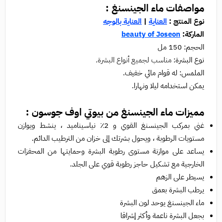
مواصفات ماء الجينسنغ :
نوع المنتج :
العناية
|
العناية بالوجه
الماركة:
beauty of Joseon
الحجم: 150 مل
نوع البشرة:
مناسب لجميع أنواع البشرة.
الملمس: له قوام مائي خفيف.
يمكن استخدامه ليلا ونهارا.
مميزات ماء الجينسنغ من بيوتي اوف جوسون :
غني بمركب الجينسنغ القوي و 2٪ نياسيناميد ، ينشط ويوازن
مستويات الرطوبة ، ويحول بشرتك إلى خزان من الترطيب الدائم.
يساعد على موازنة مستوى رطوبة البشرة وحمايتها من المحفزات
الخارجية مع تشكيل حاجز رطوبة قوي على الجلد.
يسيطر على الزهم
يرطب البشرة بعمق
ماء الجينسنغ يوحد لون البشرة
بجعل البشرة ناعمة وأكثر إشراقا