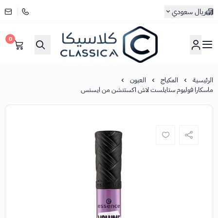
ريال سعودي
0
كلاسيكا
الرئيسية
المكياج
العيون
ماسكارا فوليوم ستايلست لاش اكستنشن من ايسنس