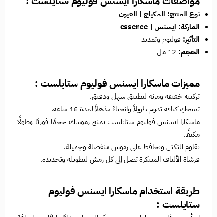
مواصفات ماسكارا ايسنس فوليوم ستايلست :
نوع المنتج:
المكياج
|
العيون
الماركة:
ايسنس | essence
التأثير:
فوليوم وتمديد
الحجم:
12 مل
مميزات ماسكارا ايسنس فوليوم ستايلست :
تركيبة خفيفة ومرنة لتطبيق سهل ودقيق.
تمنحكِ كثافة تدوم طويلاً وانحناءً مذهلاً لمدة 18 ساعة.
ماسكارا ايسنس فوليوم ستايلست تمنح رموشك حجمًا فوريًا وطولًا
مكثفًا.
تقاوم التكتل وتحافظ على رموش منفصلة وجميلة.
فرشاة الألياف المبتكرة تصل إلى كل رمش لتطويله وتحديده.
طريقة استخدام ماسكارا ايسنس فوليوم
ستايلست :