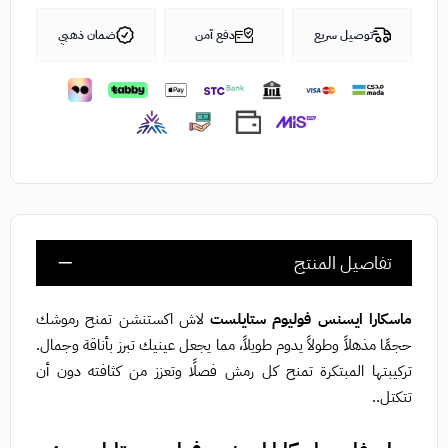
توصيل سريع
دفع آمن
ضمان ذهبي
تفاصيل المنتج
ماسكارا ايسنس فوليوم ستايلست
لاش اكستنشن تمنح رموشك
حجمًا مذهلاً وطولاً يدوم طويلاً، مما يجعل عينيك تبرز بأناقة وجمال.
تركيبتها المبتكرة تمنح كل رمش فصلًا وتعزز من كثافته دون أن
تتكتل..