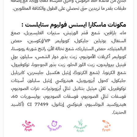
ابدأي من قاعدة خط الرموش، وحركي الفرشاة ذهابًا وإيابًا، مع إضافة
طبقات بقدر ما تريدين حتى تحصلي على الطول والكثافة المطلوبين.
مكونات ماسكارا ايسنس فوليوم ستايلست :
ماء، بارافين، شمع قشر الورنيش، ستيرات الغليسيريل، صمغ
السنغال، بوتيلين جليكول، كوبوليمر VP/إيكوسين، حمض
البالميتيك، حمض الستياريك، شمع نخالة الأرز، راتنج شوربة روبوستا،
كوبوليمر أكريلات الأمونيوم، زيت بذور دوار الشمس، سليلوز، بولي
فينيل بيروليدون، زيت اللوز الحلو، زيت بذور الجوجوبا، توكوفيرول،
شمع الكرنوبا. (شمع الكرنوبا)، إيثيل هكسيل جليسرين، كابريليل
جليكول، كحول أيزوبروبيل، هيدروكسي إيثيل سليلوز، أسيتات
توكوفيريل، ثلاثي ميثيل بنتانيل ثنائي أيزوبوتيرات، نترات الصوديوم،
فوسفات ثنائي الصوديوم، فوسفات الصوديوم، بوليسوربات 60،
هيدروكسيد البوتاسيوم، فينوكسي إيثانول، CI 77499 (أكاسيد
الحديد).