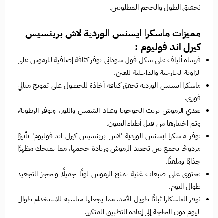
تحقيق الطول والحجم المطلوبين.
مميزات
ماسكرا ايسنس الوردية لاش برينسيس
كيرل اند فوليوم :
فرشاة ألياف على شكل فول سوداني توفر كثافة إضافية للرموش على
الزاوية الخارجية والداخلية للعين.
ماسكرا ايسنس الوردية تحقق
كثافة أخاذة للحصول على تمويج مثالي
فوري.
تغذي الرموش بزيت الجوجوبا وعباد الشمس واللوز، وتوفر الرطوبة،
وتم اختبارها من قبل أطباء العيون.
توفر
ماسكرا ايسنس الوردية
'لاش برينسيس كيرل اند فوليوم' تأثيرًا
مزدوجًا يجمع بين تجعيد الرموش وزيادة حجمها، مما يمنحك مظهرًا
جذابًا وملفتًا.
تحتوي على صبغات غنية تمنح الرموش لونًا جميلًا وتحجز التجعيد
طوال اليوم.
توفر الماسكارا ثباتًا طويل الأمد، مما يجعلها مناسبة للاستخدام طوال
اليوم دون الحاجة إلى إعادة التطبيق المتكرر.