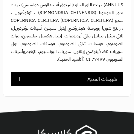
ANNUUS) ، زيت اللوز الحلو (البرقوق أميجدالوس دولسيس) ، زيت
بذور الجوجوبا (SIMMONDSIA CHINENSIS) ، توكوفيرول ،
شمع COPERNICA CERIFERA (COPERNICIA CERIFERA)
، راتنج شوريا روبوستا، هيدروكسي إيثيل سليلوز، أسيتات توكوفيريل،
ثلاثي ميثيل بنتانيل ثنائي أيزوبوتيرات، إيثيل هكسيل جليسرين، نترات
الصوديوم، فوسفات ثنائي الصوديوم، فوسفات الصوديوم، بولي
سوربات 60، فينوكسي إيثانول، سوربات البوتاسيوم، نازهيدروأسيتات
الصوديوم، CI 77499 (أكاسيد الحديد).
تقييمات المنتج