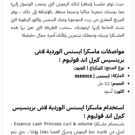
حيث توفر ملمسا إضافيا لتلك الرموش التي يصعب الوصول إليها
مما يمنحك تجعيدا مثاليا وحجما مذهلا. بالإضافة إلى ذلك ، يوفر
المزيج المغذي من زيت الجوجوبا وعباد الشمس واللوز الرطوبة التي
تشتد الحاجة إليها لرموشك. ستحب الطريقة التي تعزز بها هذه
الماسكارا عينيك وتجعلك تشعرين وكأنك أميرة جمال حقيقية!
مواصفات ماسكرا ايسنس الوردية لاش
برينسيس كيرل اند فوليوم :
نوع المنتج:
المكياج
|
العيون
الماركة:
ايسنس | essence
الحجم:
12 مل
اللون:
أسود
استخدام
ماسكرا ايسنس الوردية لاش برينسيس
كيرل اند فوليوم :
باستخدام ماسكارا Essence Lash Princess curl & volume ،
ابدئي من قاعدة خط الرموش وحركي العصا ذهابا وإيابا ، حتى يتم