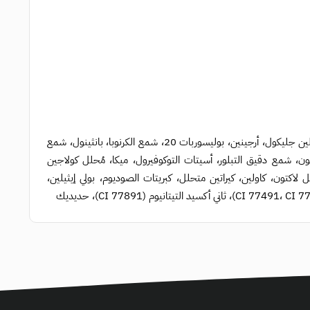
ماء، بارافين، شمع العسل، حمض الستياريك، بولي فينيل بيروليدون، كحول سيتيلي، بروبيلين جليكول، أرجينين، بوليسوربات 20، شمع الكرنوبا، بانثينول، شمع
ون، شمع دقيق التبلور، أسيتات التوكوفيرول، ميكا، مُحلل كولاجين
تولاكتون، بوليمر متقاطع HDI/ترايميثيلول هيكسيل لاكتون، كاولين، كيراتين متحلل، كبريتات الصوديوم، بولي إيثيلين،