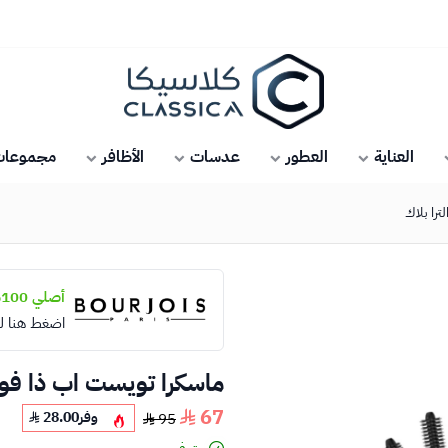
كلاسيكا
العناية
العطور
عدسات
الأظافر
مجموعات 
ترا بلاك
أصلي 100%
اضغط هنا ل
ماسكرا تويست اب ذا فولي
67
وفر
28.00
95