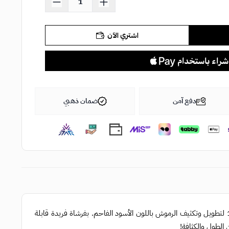
اشتري الآن
دفع آمن
ضمان ذهبي
تويست أب ذا فوليوم الرائجة على مواقع التواصل الاجتماعي، ماسكارا 2 في 1 لتطويل وتكثيف الرموش باللون الأسود الفاحم. بفرشاة فريدة قابلة
الطول والكثافة!