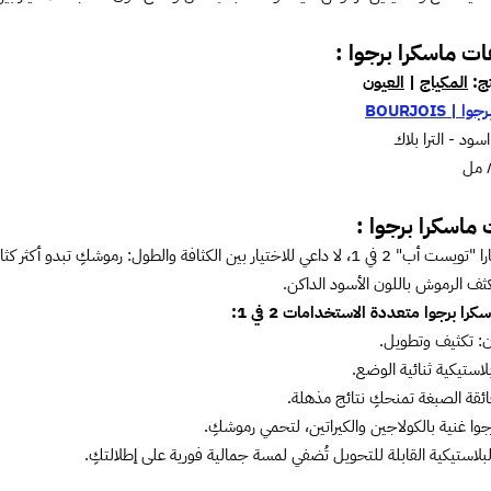
ت ماسكرا برجوا :
ج:
المكياج
|
العيون
رجوا | BOURJOIS
سود - الترا بلاك
ماسكرا برجوا :
ر بين الكثافة والطول: رموشكِ تبدو أكثر كثافة وانتشارًا بفضل فرشاتها ثنائية الوضع.
ف الرموش باللون الأسود الداكن.
را برجوا متعددة الاستخدامات 2 في 1:
ن: تكثيف وتطويل.
لاستيكية ثنائية الوضع.
فائقة الصبغة تمنحكِ نتائج مذهلة.
جوا غنية بالكولاجين والكيراتين، لتحمي رموشكِ.
لبلاستيكية القابلة للتحويل تُضفي لمسة جمالية فورية على إطلالتكِ.