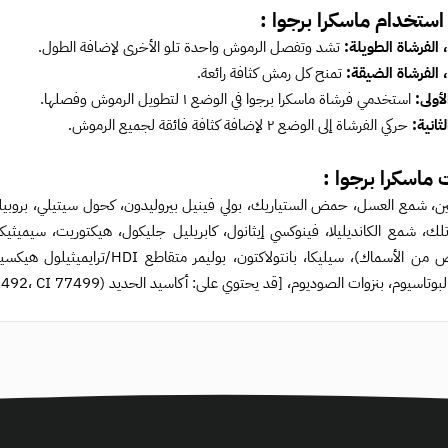
استخدام ماسكرا برجوا :
تشد وتفصل الرموش واحدة تلو الأخرى لإضافة الطول.
تمنح كل رمش كثافة رائعة.
أولى:
استخدمي فرشاة ماسكرا برجوا في الوضع ١ لتطويل الرموش وفصلها.
ثانية:
حركي الفرشاة إلى الوضع ٢ لإضافة كثافة فائقة لجميع الرموش.
 ماسكرا برجوا :
ك، شمع الكانديليلا، فينوكسي إيثانول، كابريليل جليكول، هيكتوريت، سيميثيك
(مستخلص من الأسماك)، سيليكا، بان
 بنزوات الصوديوم، [قد يحتوي على: أكاسيد الحديد (CI 77491، CI 77492، CI 77499)، ثاني أكسيد التيتانيوم (CI 77891)، حديديك