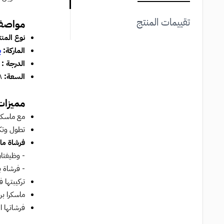
تقييمات المنتج
مواصفا
نوع المنت
ا
لماركة:
ب
الدرجة :
ا
السعة:
٨ مل
مميزات 
مع ماسكارا "تويست أب" 2 في 1، لا داعي للاختيا
تطول وتكث
فرشاة ماسك
- وظيفتا
- فرشاة ب
تركيبتها 
ماسكرا بر
فرشاتها ا