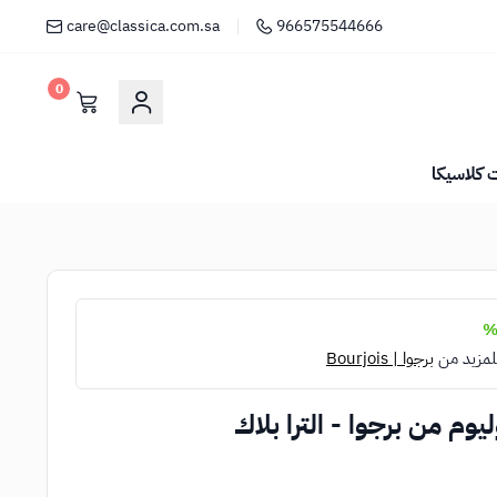
care@classica.com.sa
966575544666
0
كلاسيكا
لمزيد من
برجوا | Bourjois
وم من برجوا - الترا بلاك