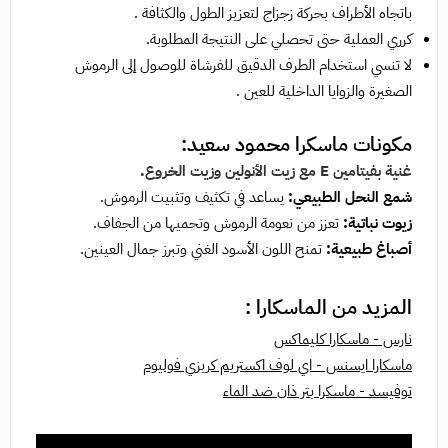
باتجاه الأطراف بحركة زجزاج لتعزيز الطول والكثافة .
كرري العملية حتى تحصلي على النتيجة المطلوبة.
لا تنسي استخدام الطرف الدقيق للفرشاة للوصول إلى الرموش
الصغيرة والزوايا الداخلية للعين .
مكونات
ماسكرا محمود سعيد
:
غنية بفيتامين E مع زيت الأنولين وزيت الخروع.
شمع النحل الطبيعي:
يساعد في تكثيف وتثبيت الرموش.
زيوت نباتية:
تعزز من نعومة الرموش وتحميها من الجفاف.
أصباغ طبيعية:
تمنح اللون الأسود الغني وتبرز جمال العينين.
المزيد من الماسكارا :
نارس - ماسكارا كليماكس
ماسكارا ايسنس - اي لوف اكستريم كريزي فوليوم
توفيسد - ماسكرا بتر ذان ضد الماء