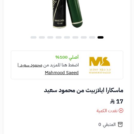
أصلي 100%
اضغط هنا للمزيد من
محمود سعيد |
Mahmood Saeed
ماسكارا ايلازبيث من محمود سعيد
17
نفدت الكمية
المتبقي
0