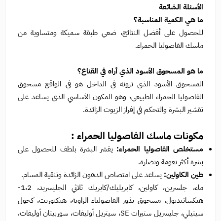
الأسئلة الشائعة
ما هي الكمية المناسبة؟
للحصول على أفضل النتائج، ضعي طبقة سميكة ومتساوية من
ماسك الفاصوليا الحمراء.
ما هو المسحوق الأسود الذي أراه في القناع؟
المسحوق الأسود الذي ترونه في الداخل هو في الواقع مسحوق
الفاصوليا الحمراء الطبيعي، وهو المكون الأساسي الذي يساعد على
تقشير البشرة والتحكم في إفراز الزيوت الزائدة.
مكونات ماسك الفاصوليا الحمراء :
مستخلص الفاصوليا الحمراء:
يقشر البشرة بلطف للحصول على
بشرة أكثر نعومة ونضارة.
طين الكاولين:
يساعد على امتصاص الدهون الزائدة وتنقية المسام.
ماء، جلسرين، كاولين، كابريليك/كابريك ثلاثي الجليسريد، 1،2-
هيكسانيديول، مسحوق بذور الفاصولياء الزاوية، هيكتوريت، كحول
سيتيلي، جليسريل ستيرات SE، سيتريل أوليفات، سوربيتان أوليفات،