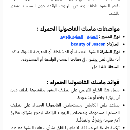
يقشر البشرة بلطف ويمتص الزيوت الزائدة دون التسبب بشعور
بالشد.
مواصفات ماسك الفاصوليا الحمراء :
نوع المنتج :
العناية
|
العناية بالوجه
الماركة:
beauty of Joseon
نوع البشرة:
البشرة الدهنية، أو المختلطة، أو المعرضة للشوائب. كما
أنه مثالي لمن يرغبون في معالجة المسام الواسعة أو المسدودة.
السعة:
140 مل
فوائد ماسك الفاصوليا الحمراء :
يعمل هذا القناع الكريمي على تنظيف البشرة وتقشيرها بلطف دون
أن يتركها جافة أو مشدودة.
يساعد طين الكاولين ومستخلص الفاصوليا الحمراء على تنظيف
المسام المسدودة، وامتصاص الزيوت الزائدة، ليمنح بشرتكِ مظهرًا
أكثر نعومة وإشراقًا وانتعاشًا.
تركيبة طينية غير مجففة، لا داعي للقلق بشأن جفاف البشرة مع هذا