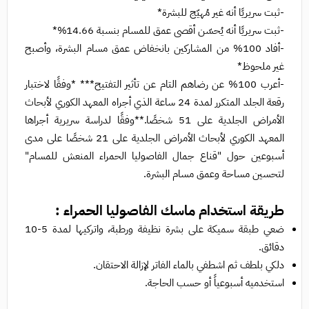
-ثبت سريريًا أنه غير مُهيّج للبشرة*
-ثبت سريريًا أنه يُحسّن أقصى عمق للمسام بنسبة 14.66%*
-أفاد 100% من المشاركين بانخفاض عمق مسام البشرة، وأصبح
غير ملحوظ*
-أعرب 100% عن رضاهم التام عن تأثير التفتيح*** *وفقًا لاختبار
رقعة الجلد المتكرر لمدة 24 ساعة الذي أجراه المعهد الكوري لأبحاث
الأمراض الجلدية على 51 شخصًا.**وفقًا لدراسة سريرية أجراها
المعهد الكوري لأبحاث الأمراض الجلدية على 21 شخصًا على مدى
أسبوعين حول "قناع جمال الفاصوليا الحمراء المنعش للمسام"
لتحسين مساحة وعمق مسام البشرة.
طريقة استخدام ماسك الفاصوليا الحمراء :
ضعي طبقة سميكة على بشرة نظيفة ورطبة، واتركيها لمدة 5-10
دقائق.
دلكي بلطف ثم اشطفي بالماء الفاتر لإزالة الاحتقان.
استخدميه أسبوعياً أو حسب الحاجة.