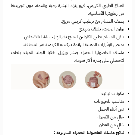
القناع الطيني الكريمي. فهو يترك البشرة رطبة وناعمة، دون تجريدها
من رطوبتها الأساسية.
ينظف المسام مع ترطيب كريمي مريح.
يوازن الزيوت، يلطف ويهدئ.
ينقي المسام بطين الكاولين ليمنح بشرتكِ إحساسًا بالانتعاش.
يمتص الإفرازات الدهنية الزائدة بتركيبته الكريمية غير المجففة.
ماسك الفاصوليا الحمراء يقشر ويزيل خلايا الجلد الميتة بلطف
لتحصلي على بشرة أكثر نعومة.
مكونات نباتية
مناسب للحيوانات
آمن أثناء الحمل
خالٍ من الكحول
خالٍ من العطور
نتائج ماسك الفاصوليا الحمراء السريرية :