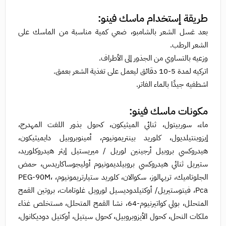
طريقة إستخدام ماسك فينو:
بعد غسل الشعر بالشامبو، ضعي كمية مناسبة من الماسك على
الشعر الرطب.
وزعيه بالتساوي من الجذور إلى الأطراف.
اتركيه لمدة 5-10 دقائق ليعمل على تغذية الشعر بعمق.
اشطفيه جيدًا بالماء الفاتر.
مكونات ماسك فينو:
ماء، سوربيتول، ثنائي الميثيكون، كحول بذور اللفت المهدرج،
إيزوبنتيلديول، كلوريد بينتريمونيوم، أمينوبروبيل دايميثيكون،
هيدروكسي بروبيل أرجينين لوريل / ميريستيل إيثر هيدروكلوريد،
ستيريل ثنائي هيدروكسي بروبيلديمونيوم أوليجوساكاريدس، حمض
الجلوتاميك، تريهالوز، سكوالان، كلوريد ستيارتريمونيوم، PEG-90M،
Pca، فيتوستيريل/​ أوكتيلدوديسيل لورويل غلوتامات، بروتين القمح
المتحلل، بولي كواتيرنيوم-64، نشا القمح المتحلل، مستخلص غذاء
ملكات النحل، كحول الأيزوبروبيل، كحول سيتيل، أوكتيل دوديكانول،