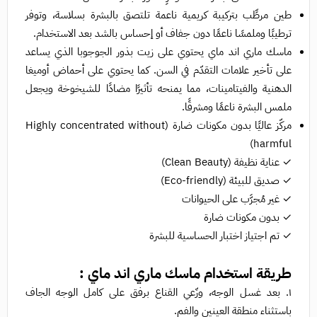
طين مرطِّب بتركيبة كريمية ناعمة تلتصق بالبشرة بسلاسة، وتوفر
ترطيبًا وملمسًا ناعمًا دون جفاف أو إحساس بالشد بعد الاستخدام.
ماسك ماري اند ماي يحتوي على زيت بذور الجوجوبا الذي يساعد
على تأخير علامات التقدّم في السن. كما يحتوي على أحماض أوميغا
الدهنية والفيتامينات، مما يمنحه تأثيرًا مضادًا للشيخوخة ويجعل
ملمس البشرة ناعمًا ومشرقًا.
مركّز عاليًا بدون مكونات ضارة (Highly concentrated without
harmful)
✓ عناية نظيفة (Clean Beauty)
✓ صديق للبيئة (Eco-friendly)
✓ غير مُجرَّب على الحيوانات
✓ بدون مكونات ضارة
✓ تم اجتياز اختبار الحساسية للبشرة
طريقة استخدام ماسك ماري اند ماي :
١. بعد غسل الوجه، وزّعي القناع برفق على كامل الوجه الجاف
باستثناء منطقة العينين والفم.