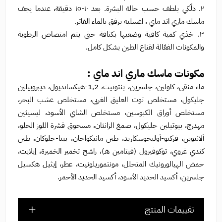
٢. دلّكي بلطف حسب حالة البشرة. بعد ١٠-١٥ دقيقة، عندما يجف
ماسك ماري اند ماي ، اغسليه برفق بالماء الفاتر.
٣. خذي كمية كافية وضعيها بكثافة حتى يتم امتصاص الرطوبة
والمكونات الفعّالة لقناع الطين بشكل كامل.
مكونات ماسك ماري اند ماي :
ماء منقى، كاولين، جلسرين، بنتونيت، 1,2-هيكسانديول، ديبروبيلين
جليكول، مستخلص توت العليق الغربي، مستخلص عشب البحر،
مستخلص أوراق الكبوسين، مستخلص الشاي الأسود، ليسيثين
مهدرج، بيوتيلين جليكول، صمغ الزانثان، مسحوق قشرة اللوز الحلو،
ألانتوين، فركتو-أوليجوسكاريد، طين مانيكواجان، بيتا-جلوكان، طين
كندي غروي، توكوفيرول (فيتامين هـ)، راشح تخمير الخميرة، إيلايت،
حمض الهيالورونيك المتحلل، مونتموريلونيت، عطر، إيثيل هكسيل
جلسرين، أكسيد الحديد الأسود، أكسيد الحديد الأحمر.
تقييمات المنتج