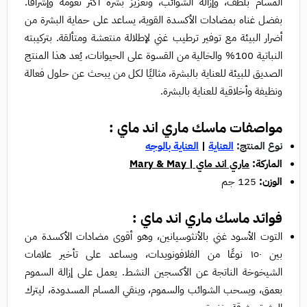
المسام بلطف، وإزالة الشوائب، وتعزيز بشرة أكثر نعومة وإشراقًا.
بفضل غناه بمضادات الأكسدة القوية، يساعد على حماية البشرة من
أضرار البيئة مع توفير ترطيب غني لإطلالة منتعشة ومتألقة. بتركيبته
النباتية 100% والخالية من القسوة على الحيوانات، يُعد هذا المنتج
الصديق للبيئة للعناية بالبشرة، مثاليًا لكل من يبحث عن حلول فعالة
ونظيفة وأخلاقية للعناية بالبشرة.
مواصفات ماسك ماري اند ماي :
نوع المنتج:
العناية
|
العناية بالوجه
الماركة:
ماري اند ماي | Mary & May
الوزن:
125 جم
فوائد ماسك ماري اند ماي :
التوت الأسود غني بالأنثوسيانين، وهو أقوى مضادات الأكسدة من
بين ١٥٠ نوعًا من الفلافونويدات، ويساعد على تأخير علامات
الشيخوخة الناتجة عن الأكسجين النشط. يعمل على إزالة السموم
بعمق، ويسحب الشوائب والسموم، وينقي المسام المسدودة، ليترك