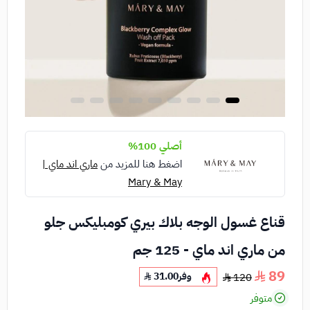
أصلي 100%
اضغط هنا للمزيد من
ماري اند ماي |
Mary & May
قناع غسول الوجه بلاك بيري كومبليكس جلو
من ماري اند ماي - 125 جم
89
وفر
31.00
120
متوفر