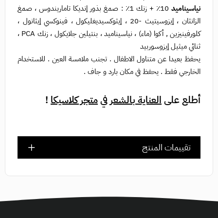
نياسيناميد
10٪ + زنك 1٪ : صمغ بذور إنديكا تاماريندوس ، صمغ
الزانثان ، إيزوسيتيث -20 ، إيثوكسيديغليكول ، فينوكسي إيثانول ،
كلورفينيزين , أكوا (ماء) ، نياسيناميد ، بنتيلين جلايكول ، زنك PCA ،
ثنائي ميثيل إيزوسوربيد
يحفظ بعيدا عن متناول الاطفال . تجنب ملامسة العين . للاستخدام
الخارجي فقط . يحفظ في مكان بارد و جاف .
أطلع على
العناية بالشعر
في
متجر كلاسيكا
!
تقييمات المنتج