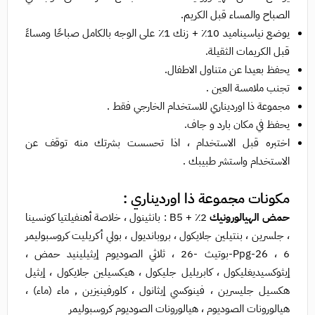
الصباح والمساء قبل الكريم.
يوضع نياسيناميد 10٪ + زنك 1٪ على الوجه بالكامل صباحًا ومساءً
قبل الكريمات الثقيلة.
يحفظ بعيدا عن متناول الاطفال.
تجنب ملامسة العين .
مجموعة ذا اورديناري للاستخدام الخارجي فقط .
يحفظ في مكان بارد و جاف.
اختبره قبل الاستخدام ، اذا تحسست بشرتك منه توقف عن
الاستخدام واستشر طبيبك .
مكونات مجموعة ذا اورديناري :
حمض الهيالورونيك
2٪ + B5 : بانثينول ، خلاصة أهنفيلتيا كونسينا
، جلسرين ، بنتيلين جلايكول ، بروبانديول ، بولي أكريليت كروسبوليمر
6 ، Ppg-26-بوتيث -26 ، ثلاثي الصوديوم إيثيلينيد حمض ،
إيثوكسيديغليكول ، كابريليل جليكول ، هيكسيلين جلايكول ، إيثيل
هكسيل جليسرين ، فينوكسي إيثانول ، كلورفينيزين , ماء (ماء) ،
هيالورونات الصوديوم ، هيالورونات الصوديوم كروسبوليمر