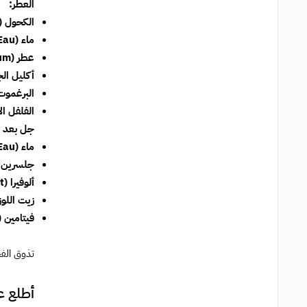
العطر:
الكحول (Alcohol Denat.):
ماء (Aqua/Eau):
عطر (Fragrance/Parfum):
أكليل الجبل (Extract
البرغموت (amot Extract
الفلفل الأسود (xtract
جل بعد ا
ماء (Aqua/Eau):
جلسرين (Glycerin
ألوفيرا (Aloe Vera Extract):
زيت اللوز الحلو (il
فيتامين E (Vitamin E):
تذوق الفخ
أطلع 