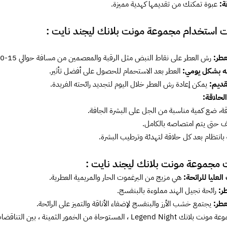
قة:
عبوة تمكنك من تقديمها كهدية مميزة.
ت استخدام مجموعة مونت بلانك ليجند نايت :
عطر:
رش العطر على نقاط النبض مثل الرقبة والمعصمين من مسافة حوالي 15-20 سم.
ه بشكل يومي:
العطر بعد الاستحمام للحصول على أفضل تأثير.
قديم:
يمكن إعادة رش العطر خلال اليوم لتجديد رائحته الفريدة.
لحلاقة:
قة، ضع كمية مناسبة من الجل على البشرة الجافة.
 حتى يتم امتصاصه بالكامل.
انتظام بعد كل حلاقة لتهدئة وترطيب البشرة.
 مجموعة مونت بلانك ليجند نايت :
العليا للرائحة:
هي مزيج من البرغموت الحار والمريمية العطرية.
ر:
رائحة نجيل الهند مملوءة بالبنفسج.
عطر:
يجتمع خشب الأرز والبنفسج لإضفاء الأناقة والتميز على الرائحة.
مستوحاة من الخمور الثمينة ، بين التناقضات السوداء اللامعة ولون الكونياك المكثف.