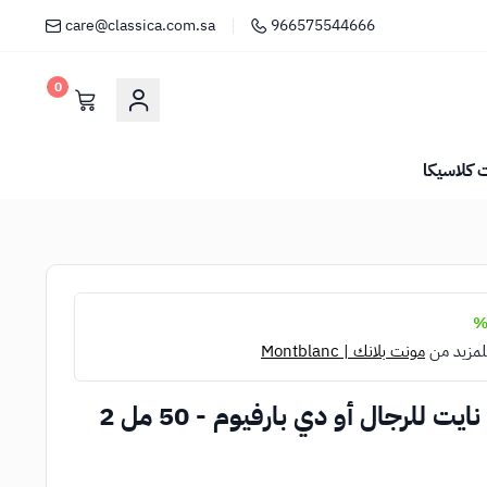
care@classica.com.sa
966575544666
0
كلاسيكا
لمزيد من
مونت بلانك | Montblanc
طقم مونت بلانك ليجند نايت للرجال أو دي بارفيوم - 50 مل 2