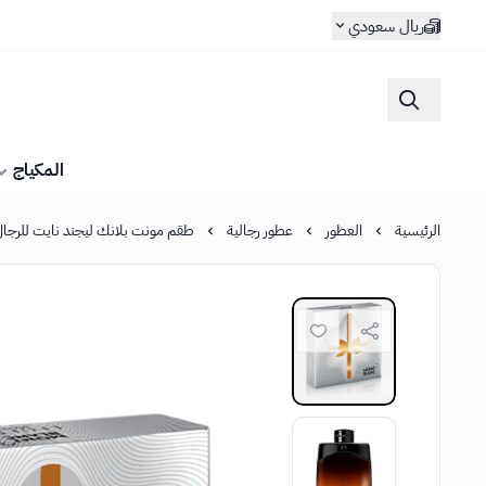
ريال سعودي
المكياج
الرئيسية
العطور
عطور رجالية
طقم مونت بلانك ليجند نايت للرجال أو دي با