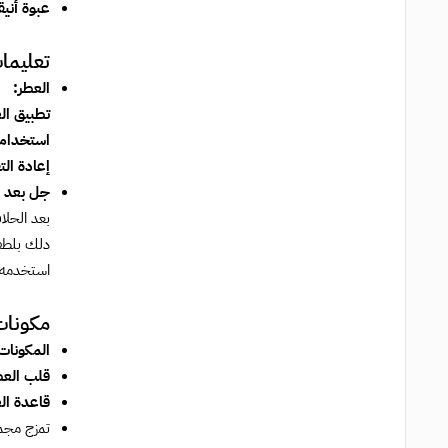
عبوة أني
تعليما
العطر:
تطبيق ال
استخدام
إعادة الت
جل بعد ا
بعد الحلا
دلك بلطف
استخدمه ب
مكونات
المكونات 
قلب العط
قاعدة ال
تمزج مجموعة مونت بلانك Legend Night ، ال