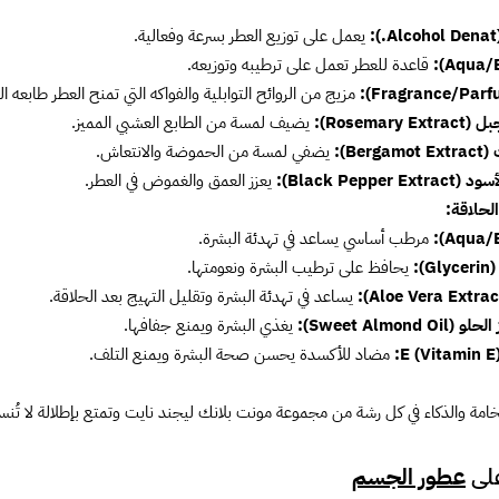
يعمل على توزيع العطر بسرعة وفعالية.
قاعدة للعطر تعمل على ترطيبه وتوزيعه.
مزيج من الروائح التوابلية والفواكه التي تمنح العطر طابعه ال
Rosemary ):
يضيف لمسة من الطابع العشبي المميز.
Berg):
يضفي لمسة من الحموضة والانتعاش.
Black Pepper E):
يعزز العمق والغموض في العطر.
لحلاقة:
مرطب أساسي يساعد في تهدئة البشرة.
):
يحافظ على ترطيب البشرة ونعومتها.
يساعد في تهدئة البشرة وتقليل التهيج بعد الحلاقة.
Sweet Almond O):
يغذي البشرة ويمنع جفافها.
مضاد للأكسدة يحسن صحة البشرة ويمنع التلف.
امة والذكاء في كل رشة من مجموعة مونت بلانك ليجند نايت وتمتع بإطلالة لا تُنس
على
عطور الجسم