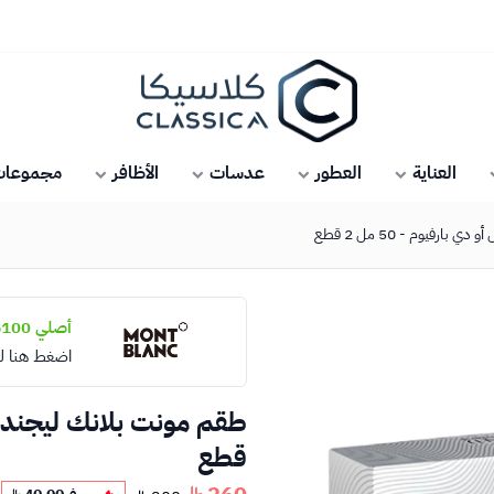
كلاسيكا
العناية
العطور
عدسات
الأظافر
مجموعات 
رفيوم - 50 مل 2 قطع
أصلي 100%
اضغط هنا ل
قطع