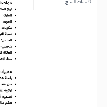
تقييمات المنتج
مواصفا
نوع المن
الماركة:
م
الحجم:
50 مل - 2 قطعة
مكونات ا
نسبة التر
الجنس:
شخصية 
العائلة ا
سنة الإص
مميزات
رائحة عط
جل بعد ا
تركيبة غن
تصميم أن
طقم مثال