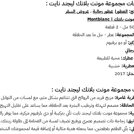
ت مجموعة مونت بلانك ليجند نايت :
تج:
العطور
|
عطور رجالية
،
عروض السفر
ونت بلانك | Montblanc
لمجموعة:
عطر - جل ما بعد الحلاقة
كيز:
أو دو برفيوم
رجالي
عطرك:
محبة للطبيعة
لعطرية:
خشبية
دار:
2017
 مجموعة مونت بلانك ليجند نايت :
رية غامرة:
مزيج فريد من الروائح التي تتناغم بشكل مثير، مع لمسات من التوابل و
لحلاقة:
مصمم لتهدئة وترطيب البشرة بعد الحلاقة، مما يساعد على تقليل التهيج
ية:
مجموعة مونت بلانك ليجند نايت تأتي بتركيبة أو دي بارفيوم مركزة، مما يوفر رائ
يق:
زجاجة ذات تصميم عصري ورفيع تضيف لمسة من الفخامة إلى طاولة زينتك.
ي:
يأتي الطقم بقطعتين، مما يجعله هدية مثالية أو إضافة قيمة لمجموعتك الشخص