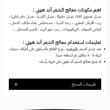
اهم مكونات معالج الشعر آند هوني :
عسل عضوي (50٪ عسل مانوكا ، عسل أكاسيا ، عسل خام ياباني) ،
زيت الأرغان المغربي ، زبدة الشيا ، مستخلص غذاء ملكات النحل ،
كيراتين الصوف ، الهيالورونات ، زيت جوز الهند ، الحرير المتحلل ...
تعليمات استخدام معالج الشعر آند هوني :
بعد غسل الشعر ب
الشامبو
، وزع العلاج بالتساوي على أطراف شعرك،
اتركه 3- 5 دقائق ثم اشطفه جيدا.
لا تضع معالج الشعر آند هوني على فروة رأسك.
تقييمات المنتج