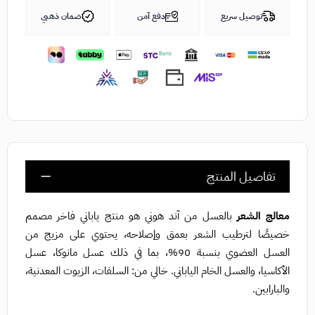
توصيل سريع
دفع آمن
ضمان ذهبي
تفاصيل المنتج
معالج الشعر
بالعسل من آند هوني هو منتج ياباني فاخر مصمم
خصيصًا لترطيب الشعر بعمق وإصلاحه، يحتوي على مزيج من
العسل العضوي بنسبة 90%، بما في ذلك عسل مانوكا، عسل
الأكاسيا، والعسل الخام الياباني. خالي من: السلفات، الزيوت المعدنية،
والبارابين.