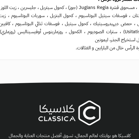
تان ، فوسفات سيتيل البوتاسيوم ، كحول البنزيل ، سوربات البوتاسيوم ، زيت 
Usitatissimum) ، سترات الصوديوم ، الكحول ، روزمارينوس أوفيسيناليس (روز
 استخراج الجذر، ليمونين
 الرأس خال من البارابين و الفثالات.
كلاسيكا هو بوابتك لعالم الجمال، تسوق أفضل منتجات العناية والجمال