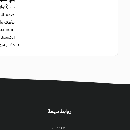
صمغ الزن
أوفيسينال
مقشر فروة
روابط مهمة
من نحن