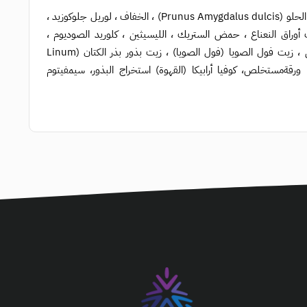
ماء (أكوا) ، مسحوق قشرة Juglans Regia (جوز) ، كحول سيتريل ، جليسرين ، زيت اللوز الحلو (Prunus Amygdalus dulcis) ، الخفاف ، لوريل جلوكوزيد ،
أوراق النعناع ، حمض الستريك ، الليسيثين ، كلوريد الصوديوم ،
توكوفيرول ، حمض ديهيدروسيتيك ، كحول سيتيل ، فوسفات ثنائي البوتاسيوم ، كافيين ، زيت فول الصويا (فول الصويا) ، زيت بذور بذر الكتان (Linum
ماري) ورقةمستخلص، كوفيا أرابيكا (القهوة) استخراج البذور، سيمفيتوم