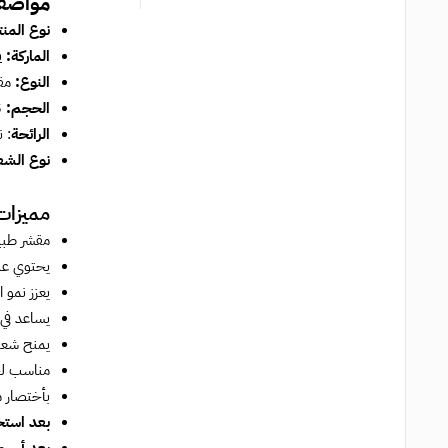
مواصفا
نوع المن
الماركة:
ف
النوع:
مقش
الحجم:
125 مل
الرائحة
: 
نوع الشع
مميزا
مقشر طبيع
يحتوي على
يعزز نمو 
يساعد في 
يمنح شعور
مناسب لج
بأختصار م
بعد است