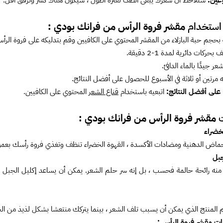
عين:
ستلاحظ أن شعرك يبقى أنظف لفترة أطول ، سيكون هناك كسر وترقق أقل.
استخدام
مقشر فروة الرأس من فرانك بودي :
حجم حبة البازلاء من المقشر المحتوي على الكافيين وقم بتدليكه على فروة الرأس
حركات دائرية لمدة 1-2 دقيقة.
ر جيدًا بالماء الدافئ.
مرتين أو ثلاثة في الأسبوع للحصول على أفضل النتائج.
لى أفضل النتائج:
اتبعيه باستخدام
قناع الشعر
المحتوي على الكافيين.
ت
مقشر فروة الرأس من فرانك بودي :
لخضراء
أحماض الدهنية ومضادات الأكسدة ، القهوة الخضراء تنظف وتغذي فروة رأسك بع
جبل
منه رائحة حالمة فحسب ، بل إنه سر حلم الشعر. يمكن أن يساعد إكليل الجبل في ت
م المنتج الذي يمكن أن يسبب تلف الشعر ، بينما يتركك منتعشا بشكل لذيذ من الجذ
نات مقشر فروة الرأس :