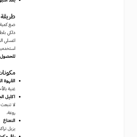
بعد أسبو
طريقة 
ضع كمية ب
دلكي بلطف ب
اغسلي الشع
استخدميه 
للحصول ع
مكونا
القهوة ا
غنية بال
اكليل ال
لا تنبعث 
روعة.
النعناع
يزيل تراك
باقي مكو