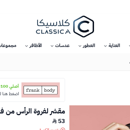
كلاسيكا
العناية
العطور
عدسات
الأظافر
مجموعات 
أصلي 100%
اضغط هنا ل
مقشر لفروة الرأس من ف
53