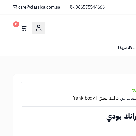
care@classica.com.sa
966575544666
0
كلاسيكا
لمزيد من
فرانك بودي | frank body
رانك بودي