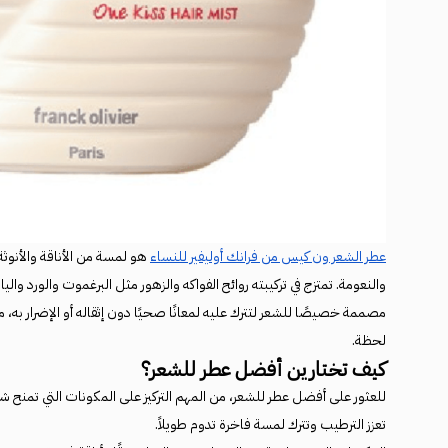
عطر الشعر ون كيس من فرانك أوليفير للنساء
هو لمسة من الأناقة والأنوث
والنعومة. تمتزج في تركيبته روائح الفواكه والزهور مثل البرغموت والورد وا
مصممة خصيصًا للشعر لتترك عليه لمعانًا صحيًا دون إثقاله أو الإضرار به، مم
لحظة.
كيف تختارين أفضل عطر للشعر؟
للعثور على أفضل عطر للشعر، من المهم التركيز على المكونات التي تمنح شع
تعزز الترطيب وتترك لمسة فاخرة تدوم طويلاً.