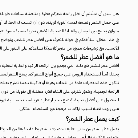
هل سبق أن تمنّيتم أن تظل رائحة شعركم عطرة ومنتعشة لساعات طويلة دون 
على جمال الشعر وتمنحه لمسة أنثوية فريدة، دون أن تسبب له الجفاف أو ا
متوازن يجمع بين الجمال والعناية الصحية، ليُضفي تجربة حسية مميزة تعبر
في هذا المقال، سنأخذكم في جولة للتعرف على أفضل عطر للشعر، ونوضح الف
الأنسب، مع ترشيحات مميزة من متجر كلاسيكا تساعدكم على العثور على ال
ما هو أفضل عطر للشعر؟
أفضل عطر للشعر هو ذلك الذي يجمع بين الرائحة الراقية والعناية الفعلية بالش
يجعله آمناً للاستخدام اليومي على جميع أنواع الشعر. كما يمنح الشعر لم
تتكون هذه المعطرات عادة من نفحات زهرية أو فاكهية ناعمة تمتزج بعناصر مر
الرائحة الجميلة. وتتميّز بقدرتها على البقاء لفترة معتدلة إلى طويلة من دون 
للحصول على أفضل تجربة، يُنصح باختيار عطر شعر يناسب حساسية فروتكم 
على زيوت ثقيلة تسبب تراكمات مزعجة مع الاستخدام المتكرر.
كيف يعمل عطر الشعر؟
يعمل عطر الشعر من خلال تغليف خصلات الشعر بطبقة خفيفة من الجزيئات ال
وتحتوي التركيبة غالباً على عوامل مرطبة تقلل من تطاير الشعر وتضفي عليه