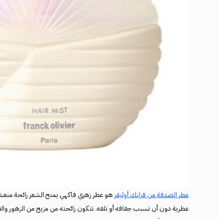
عطر الصدفة من فرانك أوليفر
هو عطر زهري فاكهي يمنح الشعر رائحة منعشة
عطرية دون أن تسبب جفافه أو تلفه. تتكون رائحته من مزيج من الزهور والف