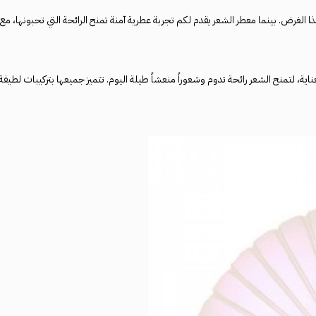
ذا الغرض. بينما معطر الشعر يقدم لكم تجربة عطرية آمنة تمنح الرائحة التي تحبونها، مع
اية، لتمنح الشعر رائحة تدوم وشعوراً منعشاً طيلة اليوم. تتميز جميعها بتركيبات لطيفة