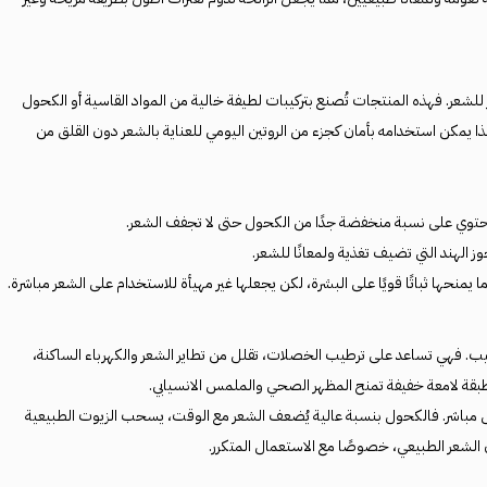
لشعر. فهذه المنتجات تُصنع بتركيبات لطيفة خالية من المواد القاسية أو الكحول
لذا يمكن استخدامه بأمان كجزء من الروتين اليومي للعناية بالشعر دون القلق من
، وتحتوي على نسبة منخفضة جدًا من الكحول حتى لا تجفف الشعر.
 الهند التي تضيف تغذية ولمعانًا للشعر.
ا يمنحها ثباتًا قويًا على البشرة، لكن يجعلها غير مهيأة للاستخدام على الشعر مباشرة.
تطيب. فهي تساعد على ترطيب الخصلات، تقلل من تطاير الشعر والكهرباء الساكنة،
قة لامعة خفيفة تمنح المظهر الصحي والملمس الانسيابي.
كل مباشر. فالكحول بنسبة عالية يُضعف الشعر مع الوقت، يسحب الزيوت الطبيعية
ن الشعر الطبيعي، خصوصًا مع الاستعمال المتكرر.