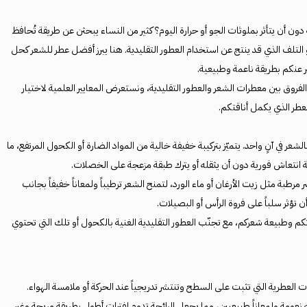
أن يتأثر بملوثات الجو أو حرارة اليوم؟ كثير من النساء يبحثن عن طريقة تُحافظ
لتلف الذي قد ينتج عن استخدام العطور التقليدية. هنا يبرز أفضل عطر للشعر كحل
 عنكم بطريقة ناعمة وطبيعية.
روق بين معطرات الشعر والعطور التقليدية، ونستعرض المعايير العلمية لاختيار
عطر الذي يكمل أناقتكم.
عر في آنٍ واحد. يتميّز بتركيبة خفيفة خالية من المواد الضارة أو الكحول المرتفع، ما
سة انتعاش فورية دون أن يثقله أو يترك طبقة مزعجة على الخصلات.
طبة مثل زيت الأرغان أو ماء الورد، لتمنح الشعر ترطيباً ولمعاناً خفيفاً بجانب
أن تؤثر سلباً على فروة الرأس أو البصيلات.
وطبيعة شعركم، مع تجنّب العطور التقليدية الغنية بالكحول أو تلك التي تحتوي
عطرية التي تثبت على السطح وتنتشر تدريجياً عند الحركة أو ملامسة الهواء.
 نعومة ولمعاناً طبيعيين، مما يجعل الرائحة تدوم لفترات أطول بطريقة مريحة وغير